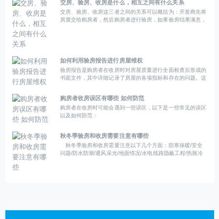
交房、验房、收房是什么，相互之间有什么关系
交房、验房、收房这三者之间的关系可以概括为：开发商先将
房屋交给购房者，然后购房者进行验房，如果验房结果满意，
则购房者正式接收房屋。在这整个过程中，购房者需要保持警
惕，确保自己的权益不受侵害。同时，在购房合同中通常会有
明确的条款规定关于交房、验房和收房的具体时间、流程以及
违约责任等内容。
如何利用验房报告进行房屋维权
验房报告是购房者在收房时对房屋质量进行全面检查后形成的
书面文件，其中详细记录了房屋的各项指标和存在的问题。这
份报告对于购房者来说是非常重要的证据，可以用来进行房屋
维权。以下是利用验房报告进行房屋维权的步骤：
购房者收房误区有哪些 如何防范
购房者在收房时可能会遇到一些误区，以下是一些常见的误区
以及如何防范：
秋冬季验房和收房需要注意有哪些
秋冬季验房和收房需要注意以下几个方面：防寒保暖/安全
问题/防水防潮/通风采光/地面情况/水电线路隐蔽工程/热胀冷
缩。