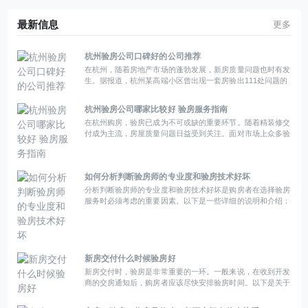
最新信息
更多
杭州验房公司口碑好的公司推荐
在杭州，随着房地产市场的蓬勃发展，新房质量问题也时有发
生。据报道，杭州某高端小区曾出现一套房验出111处问题的
情况，从门槛石打胶开裂、墙面磕坑，到地砖空鼓、门锁松
动，问题贴满了整张A4纸。
杭州验房公司哪家比较好 验房服务指南
在杭州购房，验房已成为不可或缺的重要环节。随着精装修交
付成为主流，房屋质量问题日益受到关注。面对市场上众多验
房公司，如何选择一家真正专业、细致、性价比高的验房机
构，成为购房者必须面对的难题。
如何分析判断验房师的专业度和验房技术好坏
分析判断验房师的专业度和验房技术好坏是购房者在选择验房
服务时必须考虑的重要因素。以下是一些详细的说明和介绍：
新房交付什么时候验房好
新房交付时，验房是非常重要的一环。一般来说，在收到开发
商的交房通知后，购房者应该尽快安排验房时间。以下是关于
何时进行验房的一些指导：