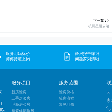
下一篇：>
杭州星缦云渚
服务明码标价
验房报告详细
师傅持证上岗
问题罗列清晰
服务项目
服务范围
联
收
新房验房
验房价格
二手房验房
验房流程
工
毛胚房验房
常见问题
们以
精装修房验房