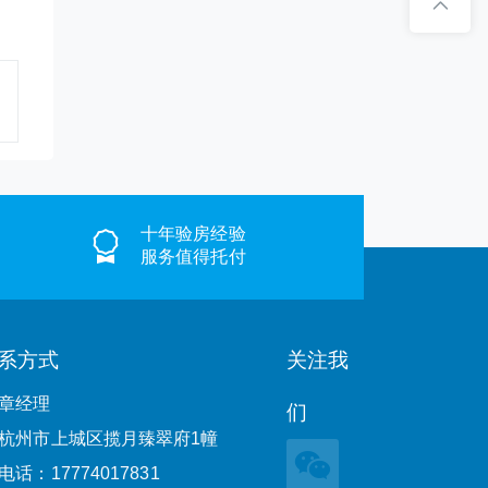
十年验房经验
服务值得托付
系方式
关注我
章经理
们
杭州市上城区揽月臻翠府1幢
电话：17774017831